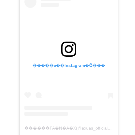
���̓��e��Instagram�Ō���
������ЃA�N�A�X(@axuas_official)���V�F�A�������e