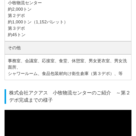
小牧物流センター
約2,000トン
第２デポ
約1,000トン（1,152パレット）
第３デポ
約45トン
その他
事務室、会議室、応接室、食堂、休憩室、男女更衣室、男女洗
面所、
シャワールーム、食品包装材向け衛生倉庫（第３デポ）、等
株式会社アクアス 小牧物流センターのご紹介 ～第２
デポ完成までの様子