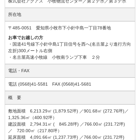
株式会社アクアス 小牧物流センター／第２デポ／第３デポ
所在地
〒485-0051 愛知県小牧市下小針中島一丁目78番地
お車でお越しの方
・国道41号線下小針中島1丁目信号を西へ(名古屋より進行方向
左折)300メートル右側
・名古屋高速小牧線 小牧南ランプ下車 ２分
電話・FAX
電話 (0568)41-5581 FAX (0568)41-5681
概 要
敷地面積 6,213.29㎡ (1,879.52坪) ／901.68㎡ (272.76坪)／
1,325.36㎡（400.92坪）
建設面積 2,794.31㎡ ( 845.28坪) ／766.00㎡ (231.72坪)
／ 720.00㎡（217.80坪）
延床面積 4,091.66㎡ (1,237.73坪) ／766.00㎡ (231.72坪)