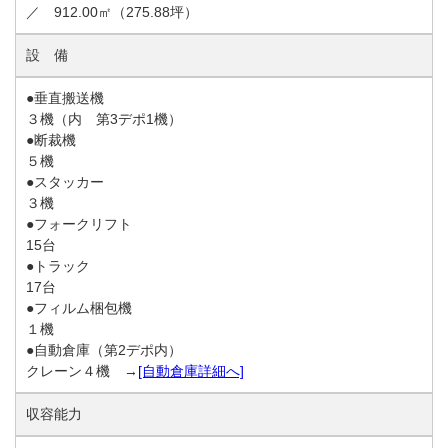
／ 912.00㎡（275.88坪）
設 備
●垂直搬送機
３機（内 第3デポ1機）
●断裁機
５機
●スタッカー
３機
●フォークリフト
15台
●トラック
17台
●フィルム梱包機
１機
●自動倉庫（第2デポ内）
クレーン４機 →
[自動倉庫詳細へ]
収容能力