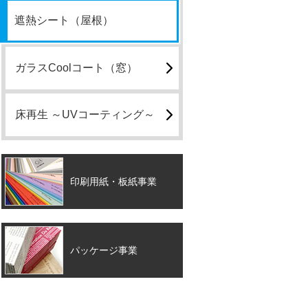
遮熱シート（屋根）
ガラスCoolコート（窓）
床再生 ～UVコーティング～
印刷用紙・板紙事業
パッケージ事業