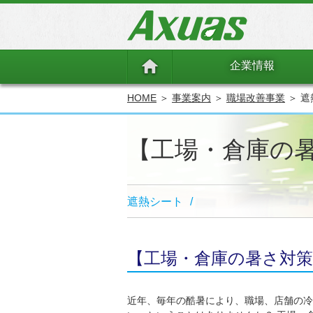
企業情報
HOME
＞
事業案内
＞
職場改善事業
＞ 
【工場・倉庫の
遮熱シート
/
【工場・倉庫の暑さ対
近年、毎年の酷暑により、職場、店舗の冷