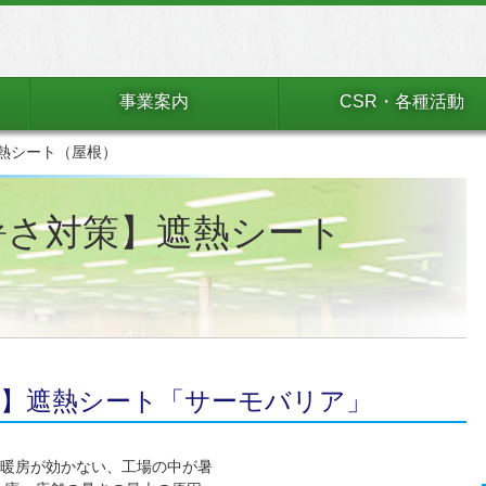
事業案内
CSR・各種活動
遮熱シート（屋根）
暑さ対策】遮熱シート
策】遮熱シート「サーモバリア」
暖房が効かない、工場の中が暑