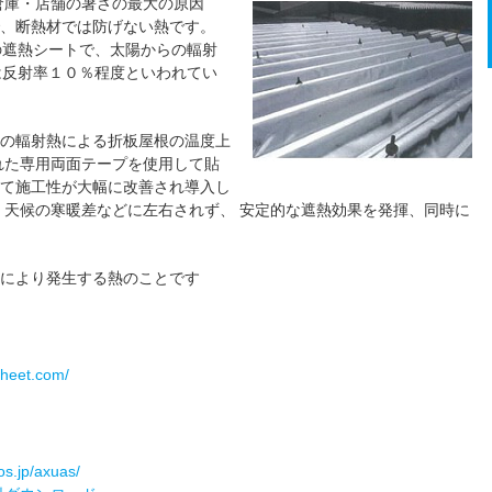
倉庫・店舗の暑さの最大の原因
、断熱材では防げない熱です。
の遮熱シートで、太陽からの輻射
は反射率１０％程度といわれてい
の輻射熱による折板屋根の温度上
れた専用両面テープを使用して貼
て施工性が大幅に改善され導入し
、天候の寒暖差などに左右されず、 安定的な遮熱効果を発揮、同時に
により発生する熱のことです
sheet.com/
os.jp/axuas/