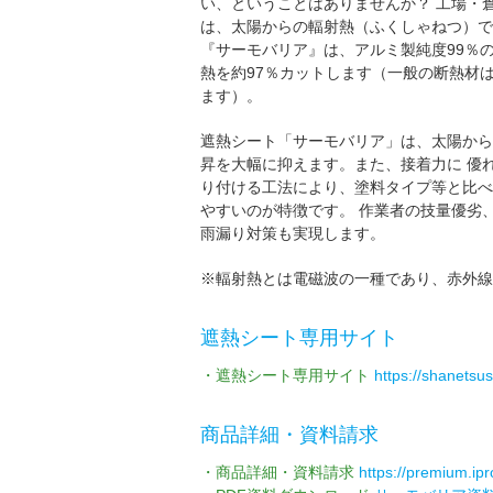
い、ということはありませんか？ 工場・
は、太陽からの輻射熱（ふくしゃねつ）で
『サーモバリア』は、アルミ製純度99％
熱を約97％カットします（一般の断熱材
ます）。
遮熱シート「サーモバリア」は、太陽から
昇を大幅に抑えます。また、接着力に 優
り付ける工法により、塗料タイプ等と比べ
やすいのが特徴です。 作業者の技量優劣
雨漏り対策も実現します。
※輻射熱とは電磁波の一種であり、赤外線
遮熱シート専用サイト
・遮熱シート専用サイト
https://shanetsu
商品詳細・資料請求
・商品詳細・資料請求
https://premium.ipr