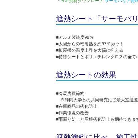
・PDF資料ダウンロード
サーモバリア資
遮熱シート「サーモバ
■アルミ製純度99％
■太陽からの輻射熱を約97％カット
■板屋根の温度上昇を大幅に抑える
■特殊シートとポリエチレンクロスの全て
遮熱シートの効果
■冷暖房費節約
※静岡大学との共同研究にて最大室温差
■在庫商品の劣化防止
■作業環境の改善
■雨漏り防止と屋根劣化防止も期待できま
遮熱塗料に比べ、施工