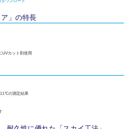
料ダウンロード
リア」の特長
にUVカット剤使用
11℃の測定結果
す
性、耐久性に優れた「スカイ工法」