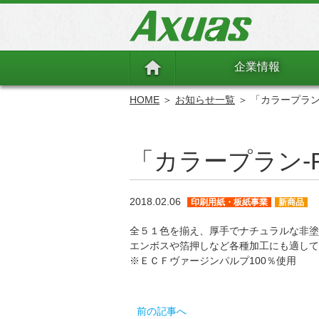
企業情報
HOME
＞
お知らせ一覧
＞ 「カラープラン
「カラープラン-
2018.02.06
印刷用紙・板紙事業
新商品
全５１色を揃え、厚手でナチュラルな非塗
エンボスや箔押しなど各種加工にも適して
※ＥＣＦヴァージンパルプ100％使用
前の記事へ