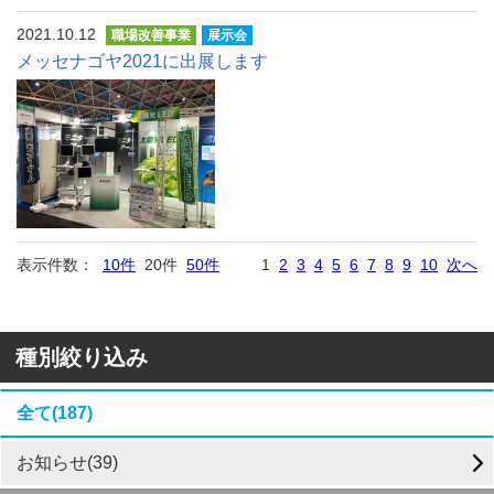
2021.10.12
職場改善事業
展示会
メッセナゴヤ2021に出展します
表示件数：
10件
20件
50件
1
2
3
4
5
6
7
8
9
10
次へ
種別絞り込み
全て(187)
お知らせ(39)