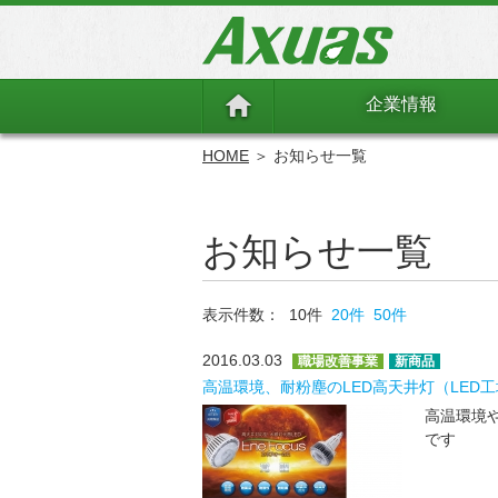
企業情報
HOME
＞ お知らせ一覧
お知らせ一覧
表示件数： 10件
20件
50件
2016.03.03
職場改善事業
新商品
高温環境、耐粉塵のLED高天井灯（LED
高温環境
です