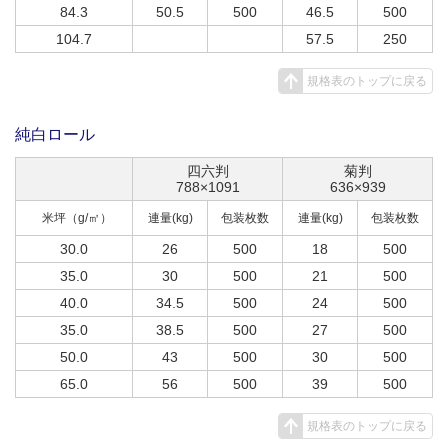
84.3
50.5
500
46.5
500
104.7
57.5
250
規格表のトップに戻る
純白ロール
四六判
菊判
788×1091
636×939
米坪（g/㎡）
連量(kg)
包装枚数
連量(kg)
包装枚数
30.0
26
500
18
500
35.0
30
500
21
500
40.0
34.5
500
24
500
35.0
38.5
500
27
500
50.0
43
500
30
500
65.0
56
500
39
500
規格表のトップに戻る