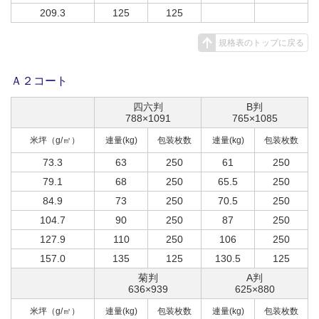
209.3
125
125
規格表のトップに戻る
Ａ２コート
四六判
B判
788×1091
765×1085
米坪（g/㎡）
連量(kg)
包装枚数
連量(kg)
包装枚数
73.3
63
250
61
250
79.1
68
250
65.5
250
84.9
73
250
70.5
250
104.7
90
250
87
250
127.9
110
250
106
250
157.0
135
125
130.5
125
菊判
A判
636×939
625×880
米坪（g/㎡）
連量(kg)
包装枚数
連量(kg)
包装枚数