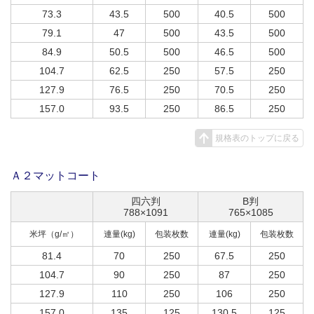
73.3
43.5
500
40.5
500
79.1
47
500
43.5
500
84.9
50.5
500
46.5
500
104.7
62.5
250
57.5
250
127.9
76.5
250
70.5
250
157.0
93.5
250
86.5
250
規格表のトップに戻る
Ａ２マットコート
四六判
B判
788×1091
765×1085
米坪（g/㎡）
連量(kg)
包装枚数
連量(kg)
包装枚数
81.4
70
250
67.5
250
104.7
90
250
87
250
127.9
110
250
106
250
157.0
135
125
130.5
125