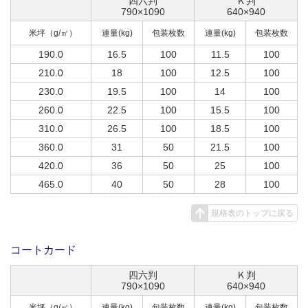
四六判
Ｋ判
790×1090
640×940
米坪（g/㎡）
連量(kg)
包装枚数
連量(kg)
包装枚数
190.0
16.5
100
11.5
100
210.0
18
100
12.5
100
230.0
19.5
100
14
100
260.0
22.5
100
15.5
100
310.0
26.5
100
18.5
100
360.0
31
50
21.5
100
420.0
36
50
25
100
465.0
40
50
28
100
規格表のトップに戻る
コートカード
四六判
Ｋ判
790×1090
640×940
米坪（g/㎡）
連量(kg)
包装枚数
連量(kg)
包装枚数